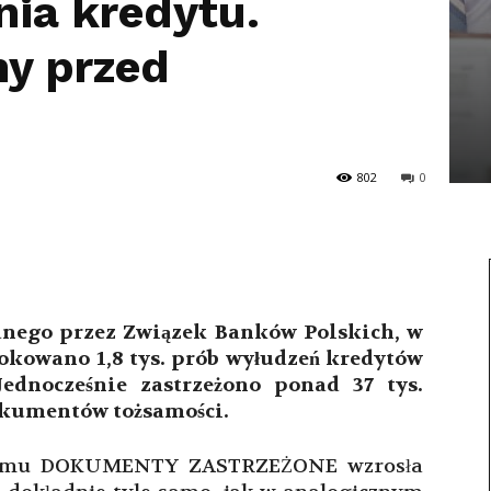
ia kredytu.
y przed
802
0
nego przez Związek Banków Polskich, w
okowano 1,8 tys. prób wyłudzeń kredytów
Jednocześnie zastrzeżono ponad 37 tys.
okumentów tożsamości.
stemu DOKUMENTY ZASTRZEŻONE wzrosła