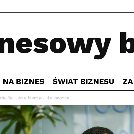
znesowy b
 NA BIZNES
ŚWIAT BIZNESU
ZA
dytu. Sposoby ochrony przed oszustwem