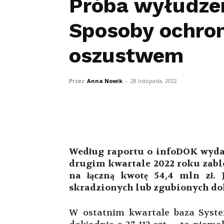
Próba wyłudzen
Sposoby ochron
oszustwem
Przez
Anna Nowik
-
28 listopada, 2022
Według raportu o infoDOK wyda
drugim kwartale 2022 roku zabl
na łączną kwotę 54,4 mln zł. 
skradzionych lub zgubionych d
W ostatnim kwartale baza Sy