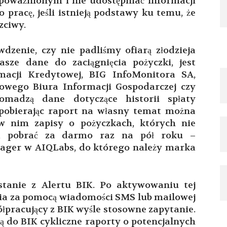
oważnionym i nie udostępniać informacji
pracę, jeśli istnieją podstawy ku temu, że
zciwy.
enie, czy nie padliśmy ofiarą złodzieja
asze dane do zaciągnięcia pożyczki, jest
macji Kredytowej, BIG InfoMonitora SA,
owego Biura Informacji Gospodarczej czy
omadzą dane dotyczące historii spłaty
 pobierając raport na własny temat można
 w nim zapisy o pożyczkach, których nie
na pobrać za darmo raz na pół roku –
ager w AIQLabs, do którego należy marka
stanie z Alertu BIK. Po aktywowaniu tej
ia za pomocą wiadomości SMS lub mailowej
łpracujący z BIK wyśle stosowne zapytanie.
ą do BIK cykliczne raporty o potencjalnych