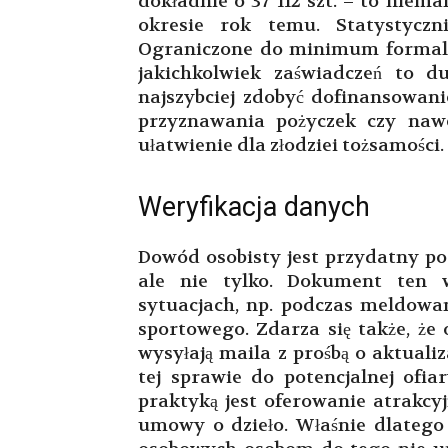
dokładnie o 37 112 szt. – to niem
okresie rok temu. Statystyczn
Ograniczone do minimum formalnoś
jakichkolwiek zaświadczeń to d
najszybciej zdobyć dofinansowan
przyznawania pożyczek czy na
ułatwienie dla złodziei tożsamości.
Weryfikacja danych
Dowód osobisty jest przydatny po
ale nie tylko. Dokument ten 
sytuacjach, np. podczas meldowan
sportowego. Zdarza się także, że
wysyłają maila z prośbą o aktual
tej sprawie do potencjalnej ofia
praktyką jest oferowanie atrakcyj
umowy o dzieło. Właśnie dlatego 