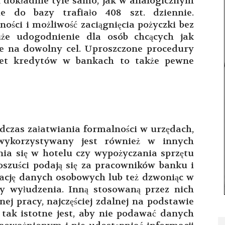
al dokładnie tyle samo, jak w analogicznym
ie do bazy trafiało 408 szt. dziennie.
ci i możliwość zaciągnięcia pożyczki bez
uże udogodnienie dla osób chcących jak
ie na dowolny cel. Uproszczone procedury
wet kredytów w bankach to także pewne
dczas załatwiania formalności w urzędach,
wykorzystywany jest również w innych
ia się w hotelu czy wypożyczania sprzętu
 oszuści podają się za pracowników banku i
izację danych osobowych lub też dzwoniąc w
ry wyłudzenia. Inną stosowaną przez nich
nej pracy, najczęściej zdalnej na podstawie
tak istotne jest, aby nie podawać danych